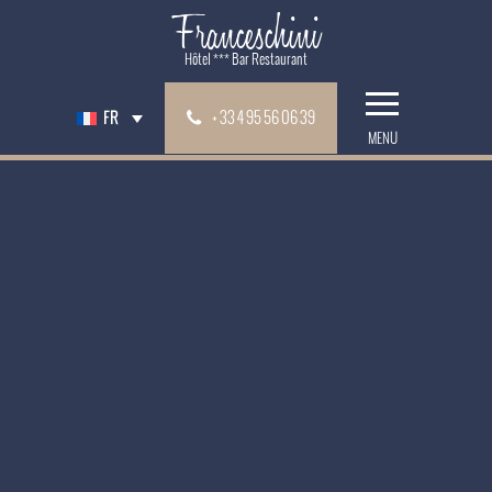
Franceschini
Hôtel *** Bar Restaurant
+ 33 4 95 56 06 39
FR
t
MENU